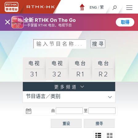
ENG
/
繁
×
全新 RTHK On The Go
取得
一手掌握 RTHK 电台、电视节目
电视
电视
电台
电台
31
32
R1
R2
电台
更多频道
节目语言／类别
R3
电台
电台
电台
由
至
普通
R4
R5
话台
重设
搜寻