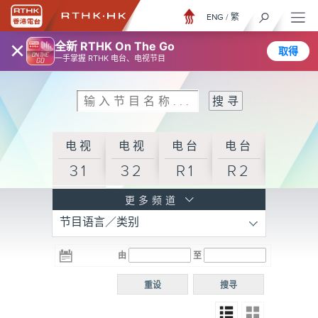
ENG
/
繁
×
全新 RTHK On The Go
取得
一手掌握 RTHK 电台、电视节目
电视
电视
电台
电台
31
32
R1
R2
电台
更多频道
节目语言／类别
R3
电台
电台
电台
由
至
普通
R4
R5
话台
重设
搜寻