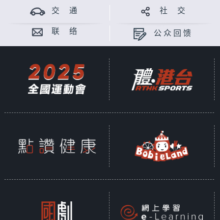
交 通
社 交
联 络
公众回馈