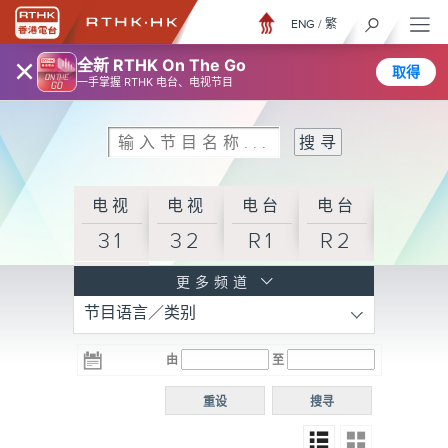
ENG
/
繁
×
全新 RTHK On The Go
取得
一手掌握 RTHK 电台、电视节目
电视
电视
电台
电台
31
32
R1
R2
电台
更多频道
节目语言／类别
R3
电台
电台
电台
由
至
普通
R4
R5
话台
重设
搜寻