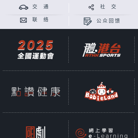
交 通
社 交
联 络
公众回馈