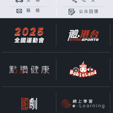
交 通
社 交
联 络
公众回馈