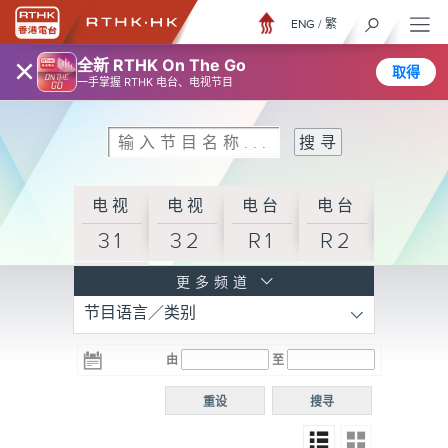
ENG
/
繁
×
全新 RTHK On The Go
取得
一手掌握 RTHK 电台、电视节目
电视
电视
电台
电台
31
32
R1
R2
电台
更多频道
节目语言／类别
R3
电台
电台
电台
由
至
普通
R4
R5
话台
重设
搜寻