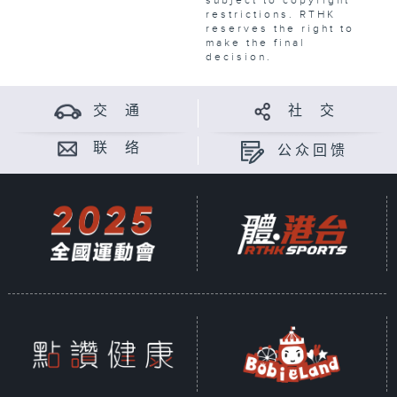
subject to copyright
restrictions. RTHK
reserves the right to
make the final
decision.
交 通
社 交
联 络
公众回馈