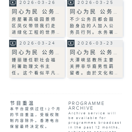
2026-03-26
2026-03-25
同心为民 公务…
同心为民 公务…
房屋署高级园景师
不少公务员都会鼓
区凤仪带领我们走
励身边的人加入公
进绿化工程的世界…
务员行列。水务署…
2026-03-24
2026-03-23
同心为民 公务…
同心为民 公务…
鍾丽珊任职社会福
大潭峡惩教所主要
利署助理文书主
关押非华裔男性羁
任。这个看似平凡…
留者。由於文化和…
节目重温
PROGRAMME
ARCHIVE
本平台提供过往12个月
Archive service will
的节目重温，受版权限
be available for
制内容除外。香港电台
programmes broadcast
保留最终决定权。
in the past 12 months,