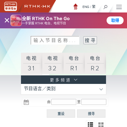
ENG
/
繁
×
全新 RTHK On The Go
取得
一手掌握 RTHK 电台、电视节目
电视
电视
电台
电台
31
32
R1
R2
电台
更多频道
节目语言／类别
R3
电台
电台
电台
由
至
普通
R4
R5
话台
重设
搜寻