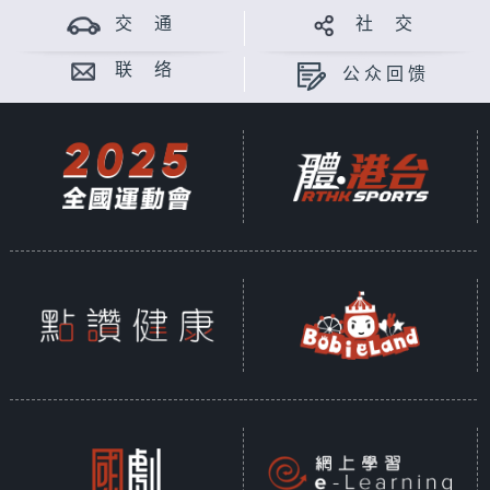
交 通
社 交
联 络
公众回馈