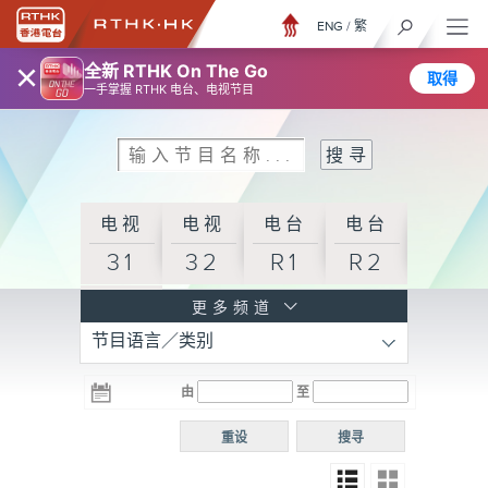
ENG
/
繁
×
全新 RTHK On The Go
取得
一手掌握 RTHK 电台、电视节目
电视
电视
电台
电台
31
32
R1
R2
电台
更多频道
节目语言／类别
R3
电台
电台
电台
由
至
普通
R4
R5
话台
重设
搜寻