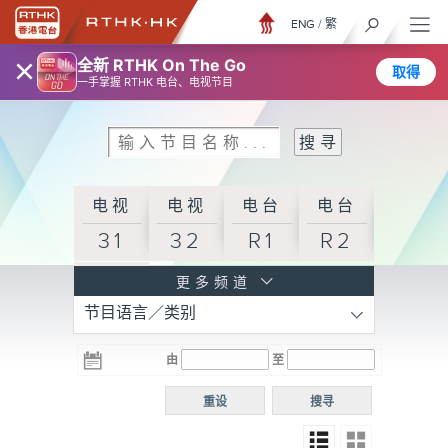
ENG
/
繁
×
全新 RTHK On The Go
取得
一手掌握 RTHK 电台、电视节目
电视
电视
电台
电台
31
32
R1
R2
电台
更多频道
节目语言／类别
R3
电台
电台
电台
由
至
普通
R4
R5
话台
重设
搜寻