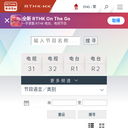
ENG
/
繁
×
全新 RTHK On The Go
取得
一手掌握 RTHK 电台、电视节目
电视
电视
电台
电台
31
32
R1
R2
电台
更多频道
节目语言／类别
R3
电台
电台
电台
由
至
普通
R4
R5
话台
重设
搜寻