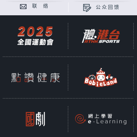
联 络
公众回馈