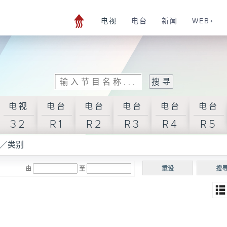
电视
电台
新闻
WEB+
电视
电台
电台
电台
电台
电台
32
R1
R2
R3
R4
R5
／类别
由
至
重设
搜