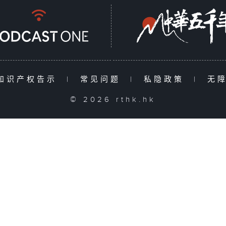
知识产权告示
|
常见问题
|
私隐政策
|
无
© 2026 rthk.hk