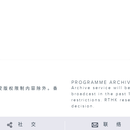
PROGRAMME ARCHI
Archive service will b
受版权限制内容除外。香
broadcast in the past 
restrictions. RTHK res
decision.
社 交
联 络