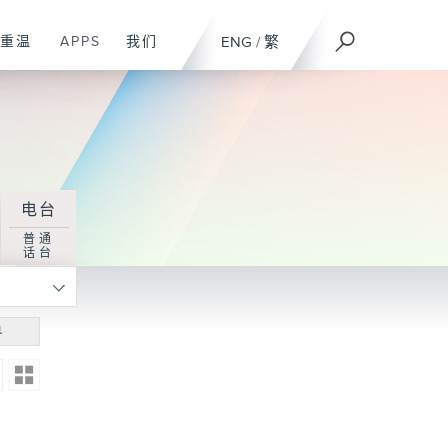
重温
APPS
我们
ENG
/
繁
电台
普通
话台
寻