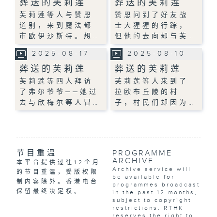
葬送的芙莉莲
葬送的芙莉莲
芙莉莲等人与赞恩
赞恩问到了好友战
道别，来到魔法都
士大猩猩的行踪，
市欧伊沙斯特。想…
但他的去向却与芙…
2025-08-17
2025-08-10
葬送的芙莉莲
葬送的芙莉莲
芙莉莲等四人拜访
芙莉莲等人来到了
了弗尔爷爷──她过
拉欧布丘陵的村
去与欣梅尔等人冒…
子，村民们却因为…
节目重温
PROGRAMME
ARCHIVE
本平台提供过往12个月
Archive service will
的节目重温，受版权限
be available for
制内容除外。香港电台
programmes broadcast
保留最终决定权。
in the past 12 months,
subject to copyright
restrictions. RTHK
reserves the right to