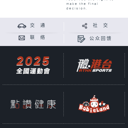
make the final
decision.
交 通
社 交
联 络
公众回馈