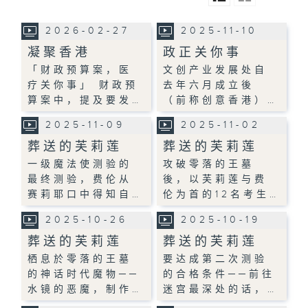
2026-02-27
2025-11-10
凝聚香港
政正关你事
「财政预算案，医
文创产业发展处自
疗关你事」 财政预
去年六月成立後
算案中，提及要发…
（前称创意香港）…
2025-11-09
2025-11-02
葬送的芙莉莲
葬送的芙莉莲
一级魔法使测验的
攻破零落的王墓
最终测验，费伦从
後，以芙莉莲与费
赛莉耶口中得知自…
伦为首的12名考生…
2025-10-26
2025-10-19
葬送的芙莉莲
葬送的芙莉莲
栖息於零落的王墓
要达成第二次测验
的神话时代魔物──
的合格条件──前往
水镜的恶魔，制作…
迷宫最深处的话，…