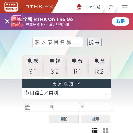
ENG
/
繁
×
全新 RTHK On The Go
取得
一手掌握 RTHK 电台、电视节目
电视
电视
电台
电台
31
32
R1
R2
电台
更多频道
节目语言／类别
R3
电台
电台
电台
由
至
普通
R4
R5
话台
重设
搜寻