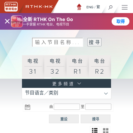
ENG
/
繁
×
全新 RTHK On The Go
取得
一手掌握 RTHK 电台、电视节目
电视
电视
电台
电台
31
32
R1
R2
电台
更多频道
节目语言／类别
R3
电台
电台
电台
由
至
普通
R4
R5
话台
重设
搜寻