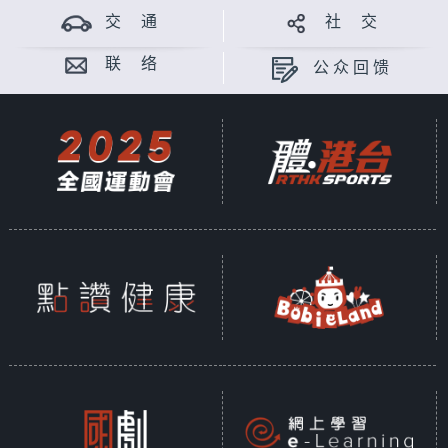
交 通
社 交
联 络
公众回馈