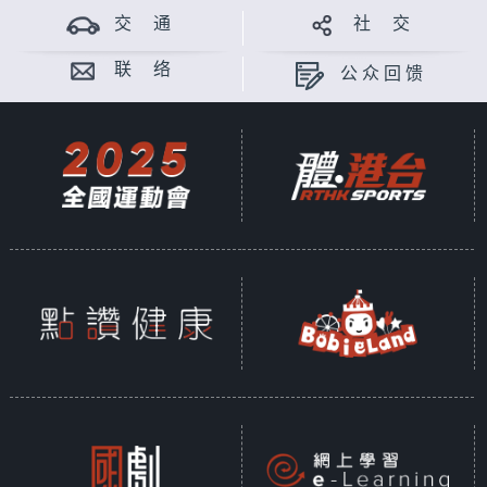
交 通
社 交
联 络
公众回馈