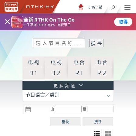
ENG
/
繁
×
全新 RTHK On The Go
取得
一手掌握 RTHK 电台、电视节目
电视
电视
电台
电台
31
32
R1
R2
电台
更多频道
节目语言／类别
R3
电台
电台
电台
由
至
普通
R4
R5
话台
重设
搜寻