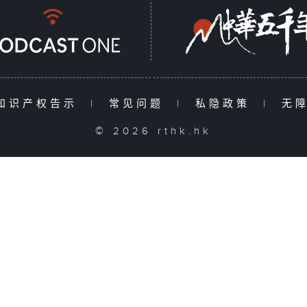
知识产权告示
|
常见问题
|
私隐政策
|
无
© 2026 rthk.hk