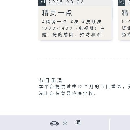
2025-09-08
精灵一点
精
#精灵一点 #疣 #皮肤疣
14
1300-1400 (电视版) 主
资
题: 疣的成因、预防和治…
肠
节目重温
本平台提供过往12个月的节目重温，
港电台保留最终决定权。
交 通