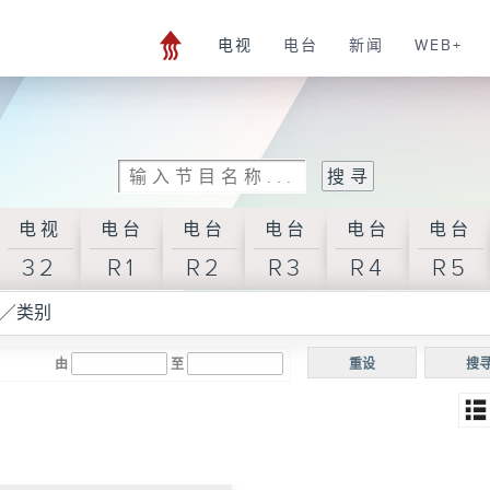
电视
电台
新闻
WEB+
电视
电台
电台
电台
电台
电台
32
R1
R2
R3
R4
R5
／类别
由
至
重设
搜