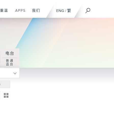
重温
APPS
我们
ENG
/
繁
电台
普通
话台
寻