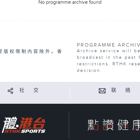
No programme archive found
PROGRAMME ARCHI
Archive service will b
受版权限制内容除外。香
broadcast in the past 
restrictions. RTHK res
decision.
社 交
联 络