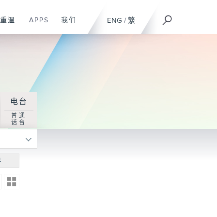
重温
APPS
我们
ENG
/
繁
电台
普通
话台
寻