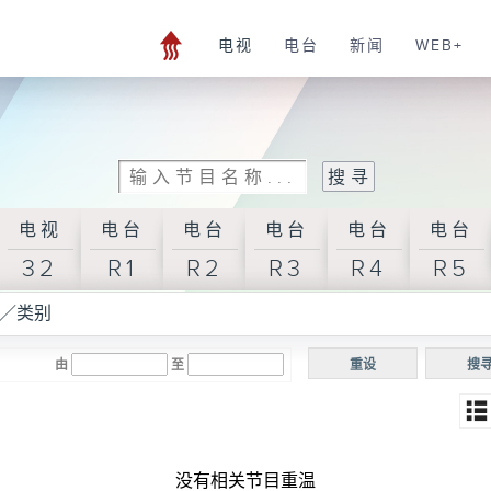
电视
电台
新闻
WEB+
电视
电台
电台
电台
电台
电台
32
R1
R2
R3
R4
R5
／类别
由
至
重设
搜
没有相关节目重温