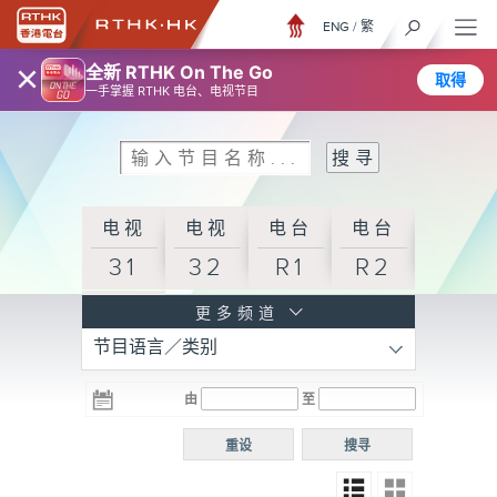
ENG
/
繁
×
全新 RTHK On The Go
取得
一手掌握 RTHK 电台、电视节目
电视
电视
电台
电台
31
32
R1
R2
电台
更多频道
节目语言／类别
R3
电台
电台
电台
由
至
普通
R4
R5
话台
重设
搜寻