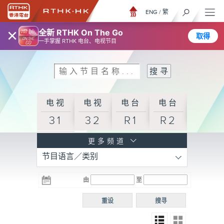
ENG
/
繁
×
全新 RTHK On The Go
取得
一手掌握 RTHK 电台、电视节目
电视
电视
电台
电台
31
32
R1
R2
电台
更多频道
节目语言／类别
R3
电台
电台
电台
由
至
普通
R4
R5
话台
重设
搜寻