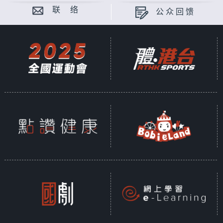
联 络
公众回馈