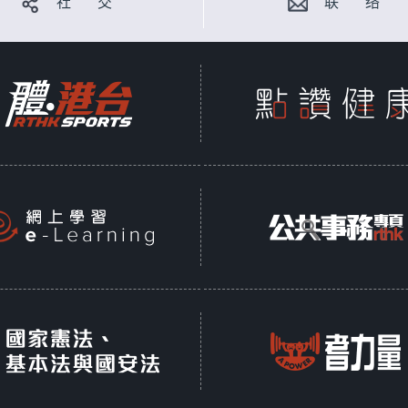
社 交
联 络