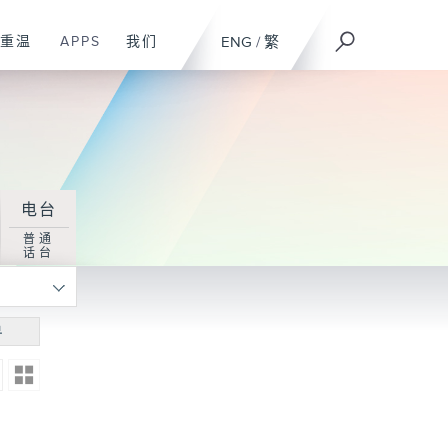
重温
APPS
我们
ENG
/
繁
电台
普通
话台
寻