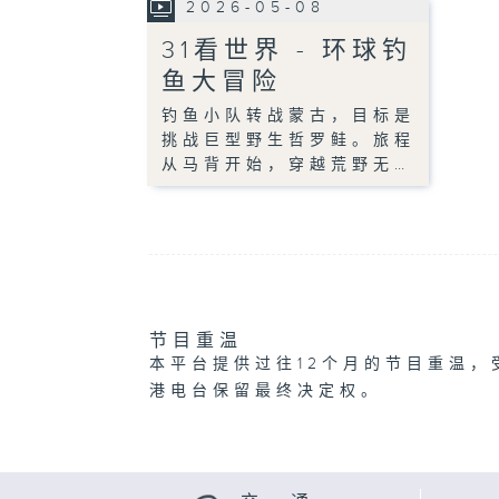
2026-05-08
31看世界 - 环球钓
鱼大冒险
钓鱼小队转战蒙古，目标是
挑战巨型野生哲罗鲑。旅程
从马背开始，穿越荒野无…
节目重温
本平台提供过往12个月的节目重温，
港电台保留最终决定权。