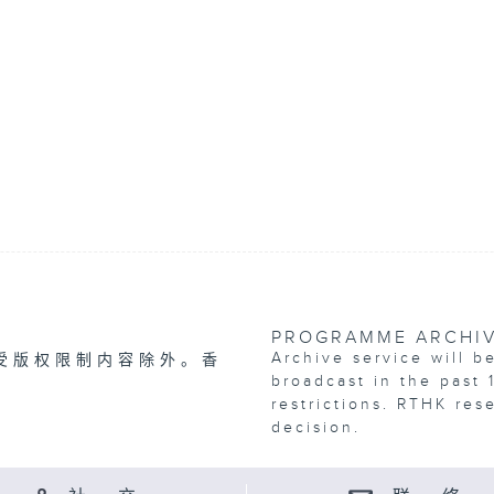
PROGRAMME ARCHI
Archive service will b
受版权限制内容除外。香
broadcast in the past 
restrictions. RTHK res
decision.