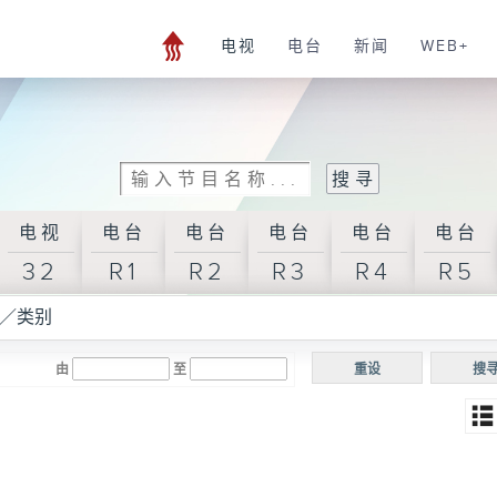
电视
电台
新闻
WEB+
电视
电台
电台
电台
电台
电台
32
R1
R2
R3
R4
R5
／类别
由
至
重设
搜