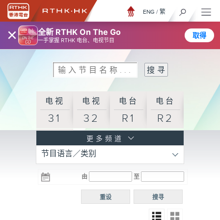
ENG
/
繁
×
全新 RTHK On The Go
取得
一手掌握 RTHK 电台、电视节目
电视
电视
电台
电台
31
32
R1
R2
电台
更多频道
节目语言／类别
R3
电台
电台
电台
由
至
普通
R4
R5
话台
重设
搜寻