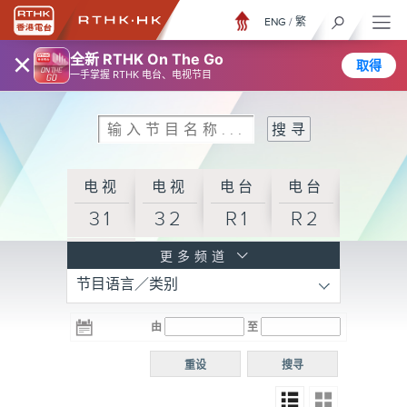
ENG
/
繁
×
全新 RTHK On The Go
取得
一手掌握 RTHK 电台、电视节目
电视
电视
电台
电台
31
32
R1
R2
电台
更多频道
节目语言／类别
R3
电台
电台
电台
由
至
普通
R4
R5
话台
重设
搜寻