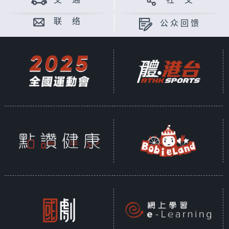
交 通
社 交
联 络
公众回馈