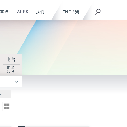
重温
APPS
我们
ENG
/
繁
电台
普通
话台
寻