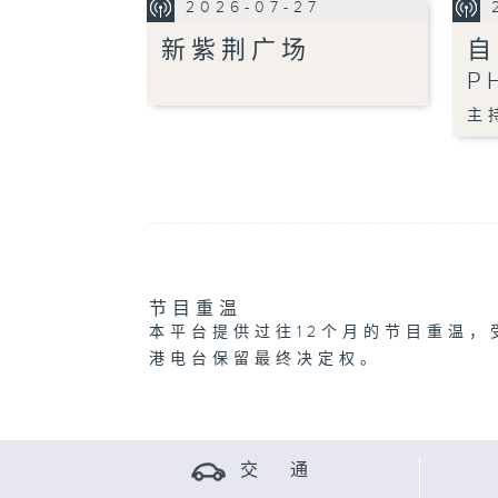
2026-07-27
新紫荆广场
自
P
主
节目重温
本平台提供过往12个月的节目重温，
港电台保留最终决定权。
交 通