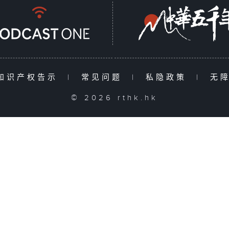
知识产权告示
|
常见问题
|
私隐政策
|
无
© 2026 rthk.hk