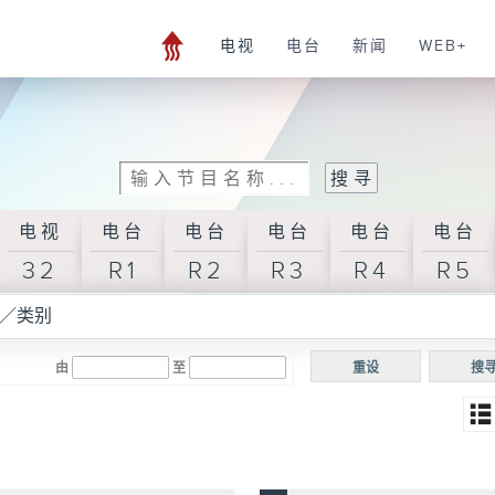
电视
电台
新闻
WEB+
电视
电台
电台
电台
电台
电台
32
R1
R2
R3
R4
R5
／类别
由
至
重设
搜