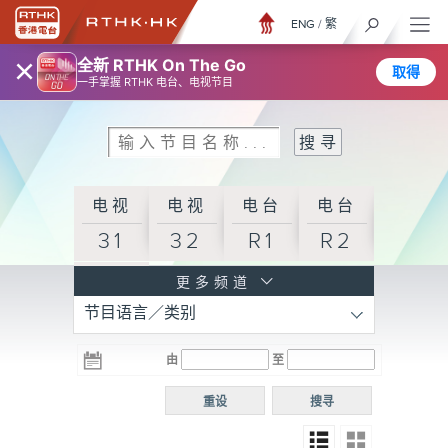
ENG
/
繁
×
全新 RTHK On The Go
取得
一手掌握 RTHK 电台、电视节目
电视
电视
电台
电台
31
32
R1
R2
电台
更多频道
节目语言／类别
R3
电台
电台
电台
由
至
普通
R4
R5
话台
重设
搜寻