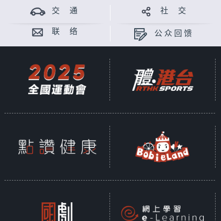
交 通
社 交
联 络
公众回馈