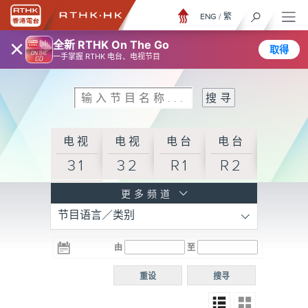
ENG
/
繁
×
全新 RTHK On The Go
取得
一手掌握 RTHK 电台、电视节目
电视
电视
电台
电台
31
32
R1
R2
电台
更多频道
节目语言／类别
R3
电台
电台
电台
由
至
普通
R4
R5
话台
重设
搜寻