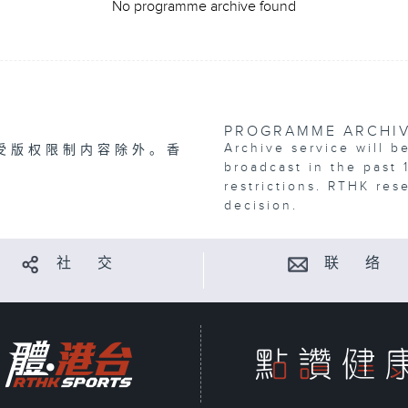
No programme archive found
PROGRAMME ARCHI
Archive service will b
受版权限制内容除外。香
broadcast in the past 
restrictions. RTHK res
decision.
社 交
联 络