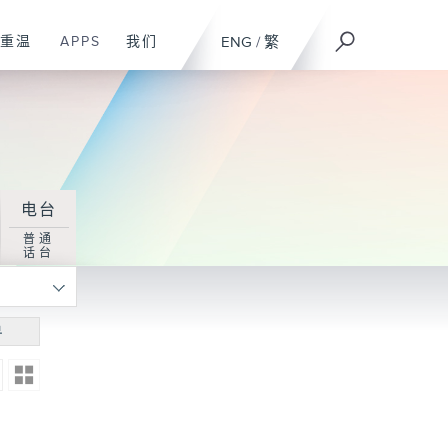
重温
APPS
我们
ENG
/
繁
电台
普通
话台
寻