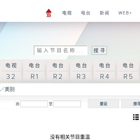
电视
电台
新闻
WEB+
电视
电台
电台
电台
电台
电台
32
R1
R2
R3
R4
R5
／类别
由
至
重设
搜
没有相关节目重温