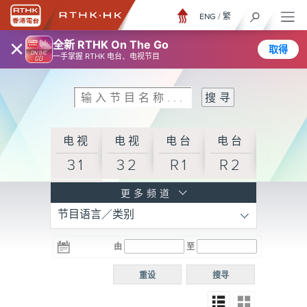
ENG
/
繁
×
全新 RTHK On The Go
取得
一手掌握 RTHK 电台、电视节目
电视
电视
电台
电台
31
32
R1
R2
电台
更多频道
节目语言／类别
R3
电台
电台
电台
由
至
普通
R4
R5
话台
重设
搜寻