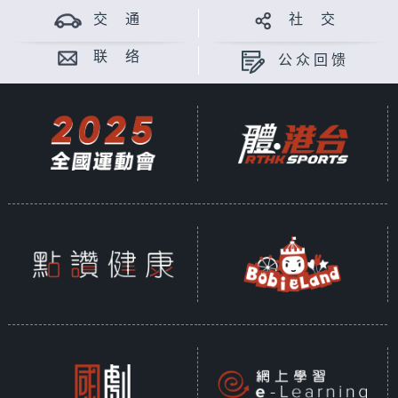
交 通
社 交
联 络
公众回馈