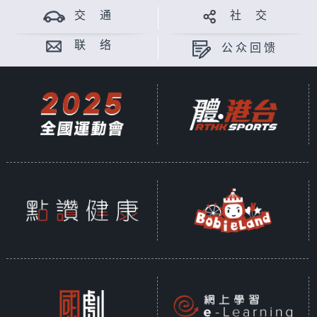
交 通
社 交
联 络
公众回馈