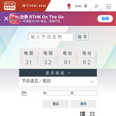
ENG
/
繁
×
全新 RTHK On The Go
取得
一手掌握 RTHK 电台、电视节目
电视
电视
电台
电台
31
32
R1
R2
电台
更多频道
节目语言／类别
R3
电台
电台
电台
由
至
普通
R4
R5
话台
重设
搜寻