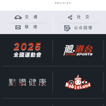
decision.
交 通
社 交
联 络
公众回馈