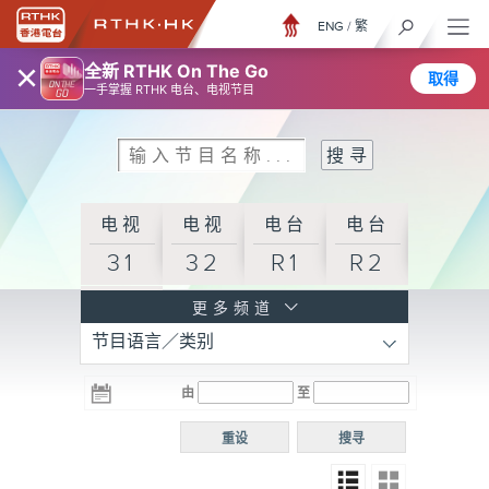
ENG
/
繁
×
全新 RTHK On The Go
取得
一手掌握 RTHK 电台、电视节目
电视
电视
电台
电台
31
32
R1
R2
电台
更多频道
节目语言／类别
R3
电台
电台
电台
由
至
普通
R4
R5
话台
重设
搜寻