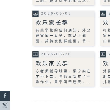
二胎。戴兵对王老师念念…
请
2026-06-03
欢乐家长群
欢
有关学校的任何通知，外公
打
戴富国一看见，就马上截
家
图，并转发到群组里。爷…
口
2026-05-28
欢乐家长群
欢
方老师辅导班里，果宁实在
外
学不下去，老师又安排了一
朋
堆作业。果宁叫苦连天，…
儿