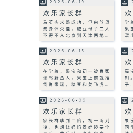
2026-06-19
欢乐家长群
欢
马英杰求婚成功，但由於母
学
亲身体欠佳，糖豆母子二人
果
不得不从北京到天津两地…
溜
2026-06-15
欢乐家长群
欢
在学校，果宝和初一被肖家
高
瑞骂野蛮人，果宝上前就推
知
倒肖家瑞，糖豆和姜飞虎…
子
2026-06-09
欢乐家长群
欢
家长群聊到二胎，初一听到
果
後，也想让妈妈景婷婷要个
同