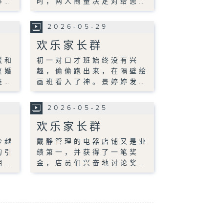
等…
时，两人商量决定对给患…
2026-05-29
欢乐家长群
缓和
初一对口才班始终没有兴
复婚
趣，偷偷跑出来，在隔壁绘
推…
画班看入了神。景婷婷发…
2026-05-25
欢乐家长群
吵越
戴静管理的电器店铺又是业
的引
绩第一，并获得了一笔奖
明…
金，店员们兴奋地讨论奖…