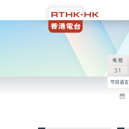
电视
31
节目语言