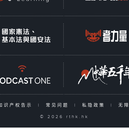
知识产权告示
|
常见问题
|
私隐政策
|
无
© 2026 rthk.hk