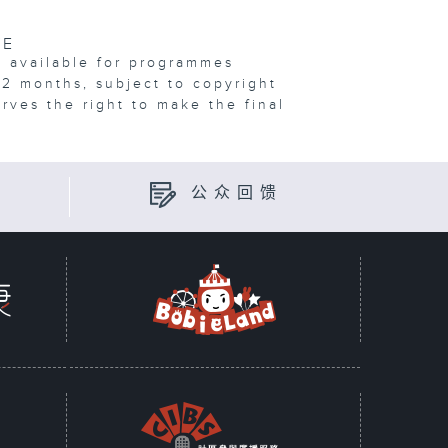
VE
e available for programmes
12 months, subject to copyright
erves the right to make the final
公众回馈