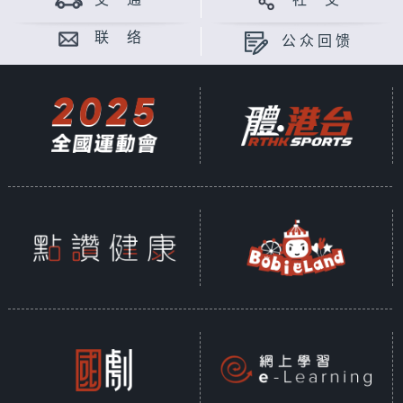
交 通
社 交
联 络
公众回馈