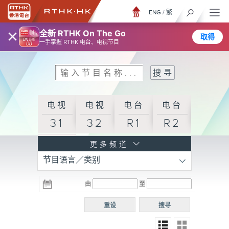
ENG
/
繁
×
全新 RTHK On The Go
取得
一手掌握 RTHK 电台、电视节目
电视
电视
电台
电台
31
32
R1
R2
电台
更多频道
节目语言／类别
R3
电台
电台
电台
由
至
普通
R4
R5
话台
重设
搜寻