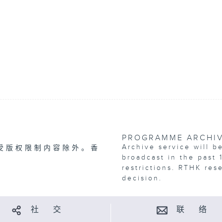
PROGRAMME ARCHI
Archive service will b
受版权限制内容除外。香
broadcast in the past 
restrictions. RTHK res
decision.
社 交
联 络