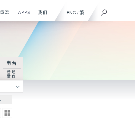
重温
APPS
我们
ENG
/
繁
电台
普通
话台
寻