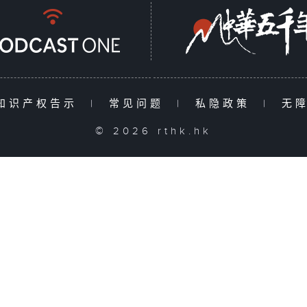
知识产权告示
|
常见问题
|
私隐政策
|
无
© 2026 rthk.hk