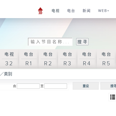
电视
电台
新闻
WEB+
电视
电台
电台
电台
电台
电台
32
R1
R2
R3
R4
R5
／类别
由
至
重设
搜