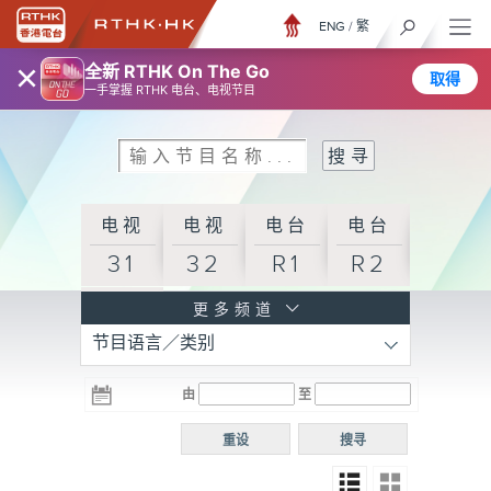
ENG
/
繁
×
全新 RTHK On The Go
取得
一手掌握 RTHK 电台、电视节目
电视
电视
电台
电台
31
32
R1
R2
电台
更多频道
节目语言／类别
R3
电台
电台
电台
由
至
普通
R4
R5
话台
重设
搜寻