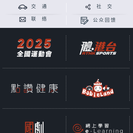
交 通
社 交
联 络
公众回馈