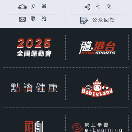
交 通
社 交
联 络
公众回馈