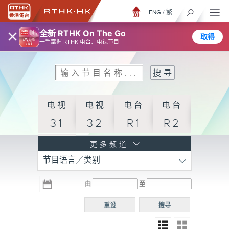
ENG
/
繁
×
全新 RTHK On The Go
取得
一手掌握 RTHK 电台、电视节目
电视
电视
电台
电台
31
32
R1
R2
电台
更多频道
节目语言／类别
R3
电台
电台
电台
由
至
普通
R4
R5
话台
重设
搜寻