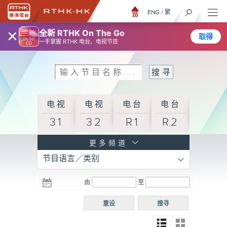
ENG
/
繁
×
全新 RTHK On The Go
取得
一手掌握 RTHK 电台、电视节目
电视
电视
电台
电台
31
32
R1
R2
电台
更多频道
节目语言／类别
R3
电台
电台
电台
由
至
普通
R4
R5
话台
重设
搜寻