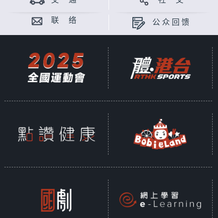
交 通
社 交
联 络
公众回馈