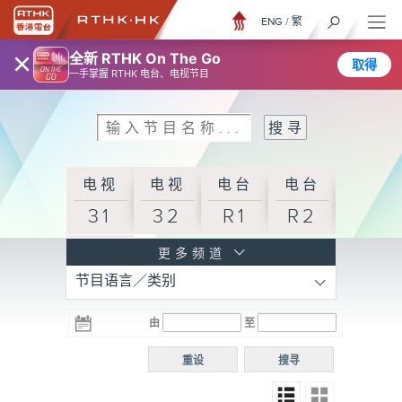
ENG
/
繁
×
全新 RTHK On The Go
取得
一手掌握 RTHK 电台、电视节目
电视
电视
电台
电台
31
32
R1
R2
电台
更多频道
节目语言／类别
R3
电台
电台
电台
由
至
普通
R4
R5
话台
重设
搜寻