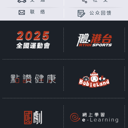
交 通
社 交
联 络
公众回馈