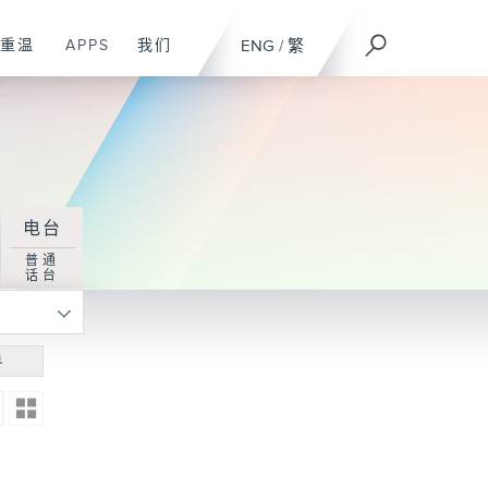
重温
APPS
我们
ENG
/
繁
电台
普通
话台
寻