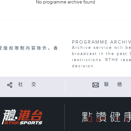
No programme archive found
PROGRAMME ARCHI
Archive service will b
受版权限制内容除外。香
broadcast in the past 
restrictions. RTHK res
decision.
社 交
联 络