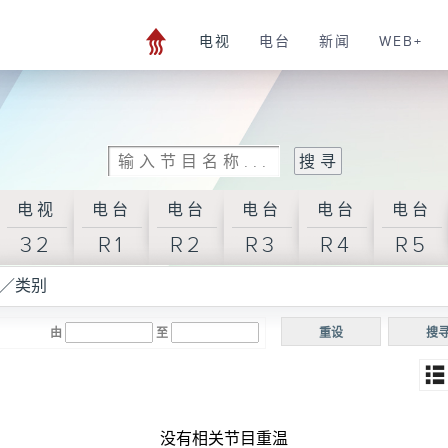
电视
电台
新闻
WEB+
电视
电台
电台
电台
电台
电台
32
R1
R2
R3
R4
R5
／类别
由
至
重设
搜
没有相关节目重温