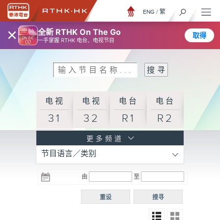
ENG
/
繁
×
全新 RTHK On The Go
取得
一手掌握 RTHK 电台、电视节目
电视
电视
电台
电台
31
32
R1
R2
电台
更多频道
节目语言／类别
R3
电台
电台
电台
由
至
普通
R4
R5
话台
重设
搜寻