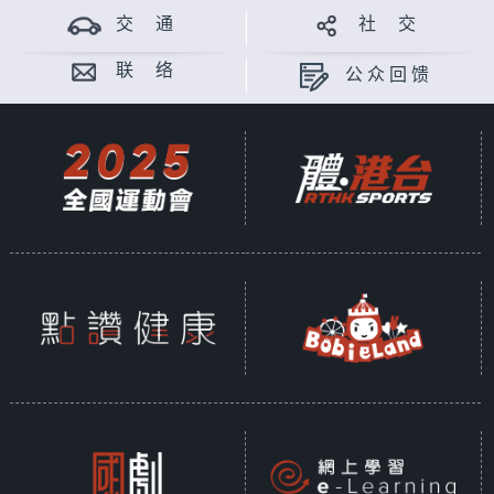
交 通
社 交
联 络
公众回馈