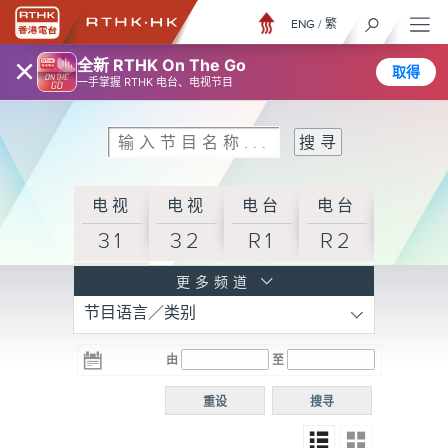
ENG
/
繁
×
全新 RTHK On The Go
取得
一手掌握 RTHK 电台、电视节目
电视
电视
电台
电台
31
32
R1
R2
电台
更多频道
节目语言／类别
R3
电台
电台
电台
由
至
普通
R4
R5
话台
重设
搜寻