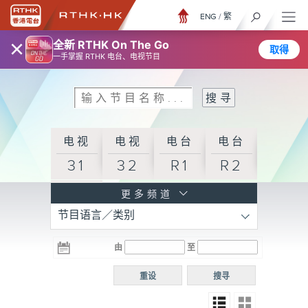
ENG
/
繁
×
全新 RTHK On The Go
取得
一手掌握 RTHK 电台、电视节目
电视
电视
电台
电台
31
32
R1
R2
电台
更多频道
节目语言／类别
R3
电台
电台
电台
由
至
普通
R4
R5
话台
重设
搜寻