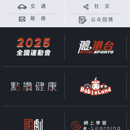
交 通
社 交
联 络
公众回馈