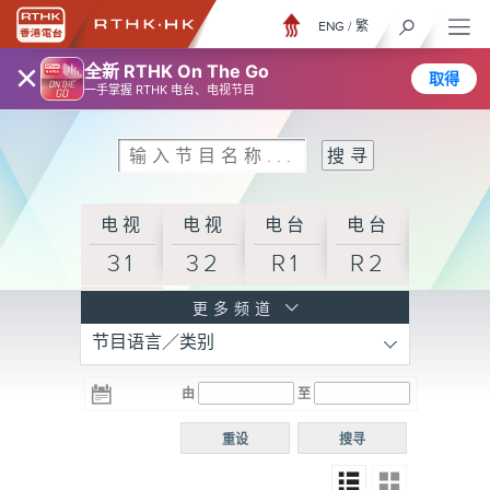
ENG
/
繁
×
全新 RTHK On The Go
取得
一手掌握 RTHK 电台、电视节目
电视
电视
电台
电台
31
32
R1
R2
电台
更多频道
节目语言／类别
R3
电台
电台
电台
由
至
普通
R4
R5
话台
重设
搜寻