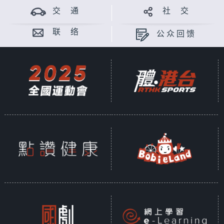
交 通
社 交
联 络
公众回馈