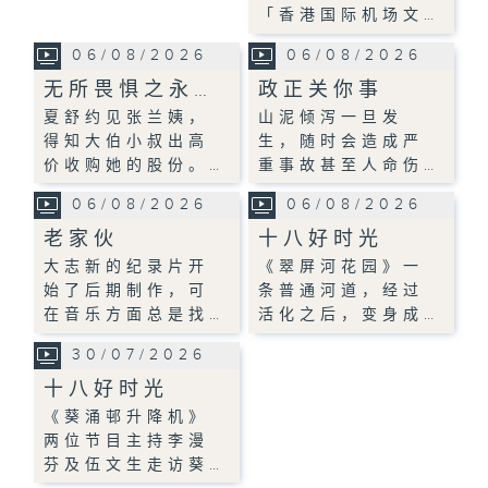
「香港国际机场文…
06/08/2026
06/08/2026
无所畏惧之永…
政正关你事
夏舒约见张兰姨，
山泥倾泻一旦发
得知大伯小叔出高
生，随时会造成严
价收购她的股份。…
重事故甚至人命伤…
06/08/2026
06/08/2026
老家伙
十八好时光
大志新的纪录片开
《翠屏河花园》一
始了后期制作，可
条普通河道，经过
在音乐方面总是找…
活化之后，变身成…
30/07/2026
十八好时光
《葵涌邨升降机》
两位节目主持李漫
芬及伍文生走访葵…