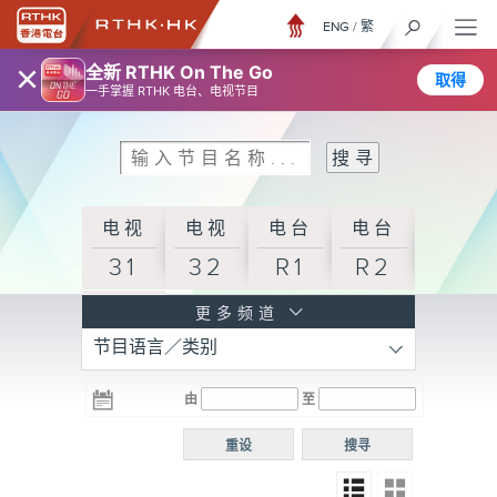
ENG
/
繁
×
全新 RTHK On The Go
取得
一手掌握 RTHK 电台、电视节目
电视
电视
电台
电台
31
32
R1
R2
电台
更多频道
节目语言／类别
R3
电台
电台
电台
由
至
普通
R4
R5
话台
重设
搜寻