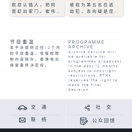
默症认错人，把阿
被视为第五名在逃
宽赶出家门。崔伟…
劫犯，去向疑是昆…
节目重温
PROGRAMME
ARCHIVE
本平台提供过往12个月
Archive service will
的节目重温，受版权限
be available for
制内容除外。香港电台
programmes broadcast
保留最终决定权。
in the past 12 months,
subject to copyright
restrictions. RTHK
reserves the right to
make the final
decision.
交 通
社 交
联 络
公众回馈