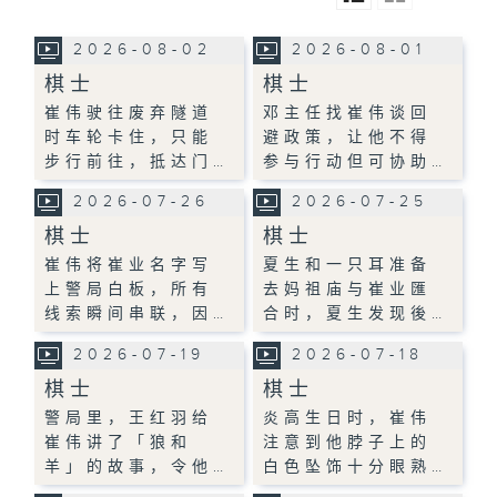
2026-08-02
2026-08-01
棋士
棋士
崔伟驶往废弃隧道
邓主任找崔伟谈回
时车轮卡住，只能
避政策，让他不得
步行前往，抵达门…
参与行动但可协助…
2026-07-26
2026-07-25
棋士
棋士
崔伟将崔业名字写
夏生和一只耳准备
上警局白板，所有
去妈祖庙与崔业匯
线索瞬间串联，因…
合时，夏生发现後…
2026-07-19
2026-07-18
棋士
棋士
警局里，王红羽给
炎高生日时，崔伟
崔伟讲了「狼和
注意到他脖子上的
羊」的故事，令他…
白色坠饰十分眼熟…