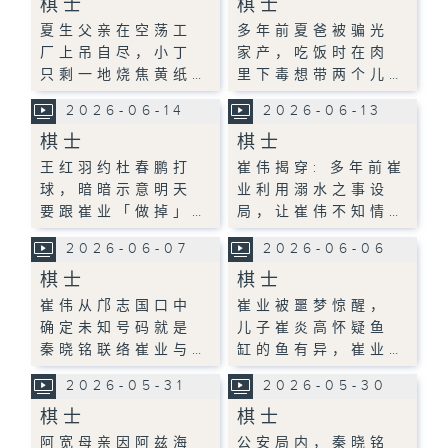
棋士
棋士
夏生父亲在空荡工
多年前夏爸被骗光
厂上吊自尽，小丁
家产，吃饭时在肉
只剩一地烧焦黄纸…
里下毒想带两个儿…
2026-06-14
2026-06-13
棋士
棋士
王红羽约杜春鹏打
崔伟揭穿: 多年前崔
球，暗暗示意明天
业利用溺水之事设
要跟崔业「做掉」…
局，让崔伟不知情…
2026-06-07
2026-06-06
棋士
棋士
崔伟从邝志国口中
崔业被噩梦惊醒，
确定未知号码就是
儿子崔炎高怀疑鱼
秦晓铭联络崔业与…
缸的鱼有异，崔业…
2026-05-31
2026-05-30
棋士
棋士
阿宽母亲因阿兹海
公安局内，秦晓铭