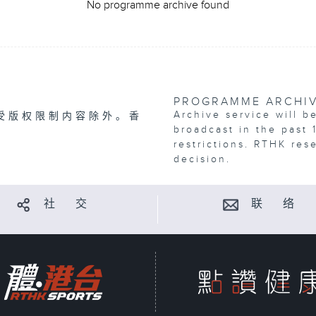
No programme archive found
PROGRAMME ARCHI
Archive service will b
受版权限制内容除外。香
broadcast in the past 
restrictions. RTHK res
decision.
社 交
联 络