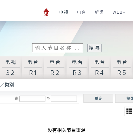
电视
电台
新闻
WEB+
电视
电台
电台
电台
电台
电台
32
R1
R2
R3
R4
R5
／类别
由
至
重设
搜
没有相关节目重温