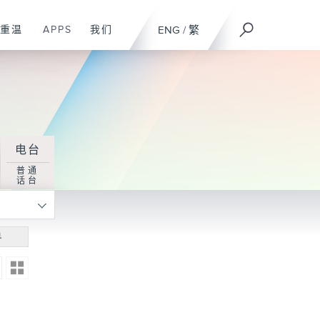
重温
APPS
我们
ENG
/
繁
电台
普通
话台
寻