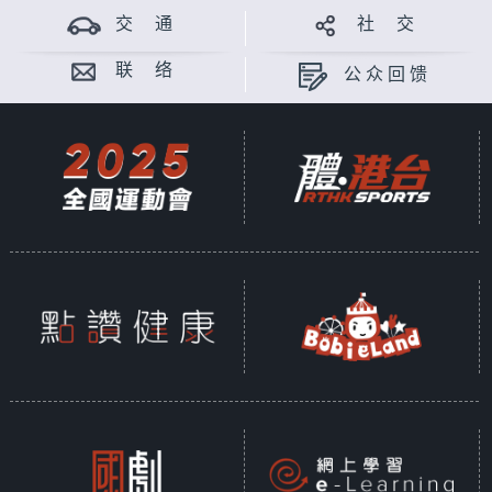
交 通
社 交
联 络
公众回馈