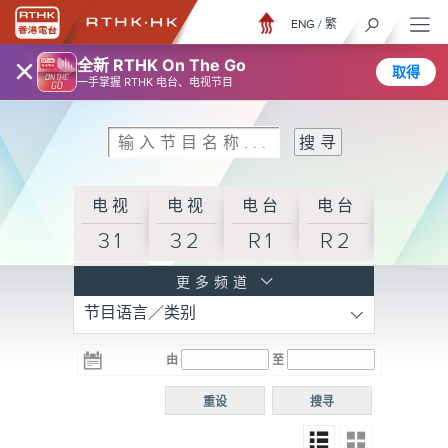
ENG
/
繁
×
全新 RTHK On The Go
取得
一手掌握 RTHK 电台、电视节目
电视
电视
电台
电台
31
32
R1
R2
电台
更多频道
节目语言／类别
R3
电台
电台
电台
由
至
普通
R4
R5
话台
重设
搜寻