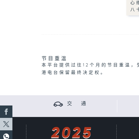
心
八
节目重温
本平台提供过往12个月的节目重温，
港电台保留最终决定权。
交 通