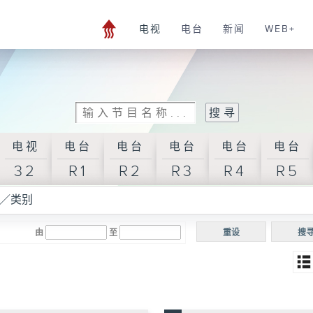
电视
电台
新闻
WEB+
电视
电台
电台
电台
电台
电台
32
R1
R2
R3
R4
R5
／类别
由
至
重设
搜