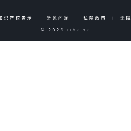
知识产权告示
|
常见问题
|
私隐政策
|
无
© 2026 rthk.hk