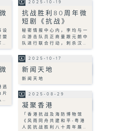
2025-10-19
微
抗战胜利80周年微
短剧《抗战》
事设
秘密情报中心内，李均与一
架盟
众游击队员正商量跟元朗中
军…
队进行联合行动，刺杀汉…
2025-10-17
微
新闻天地
新闻天地
港逃
鱼片
2025-08-29
队…
凝聚香港
「香港抗战及海防博物馆
《风雨同舟共建和平-粤港
人民抗战胜利八十周年展…