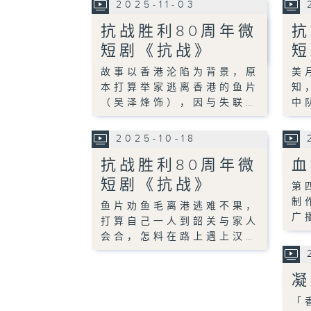
2025-11-03
抗战胜利80周年微
抗
短剧《抗战》
短
故事以香港沦陷为背景，原
美
本打算举家逃离香港的鱼片
知
（吴泽烽饰），因与失联…
中
2025-10-18
抗战胜利80周年微
血
短剧《抗战》
第
制
鱼片劝鱼毛离港逃难不果，
广
打算自己一人到韶关与家人
会合，怎料在路上遇上汉…
凝
「