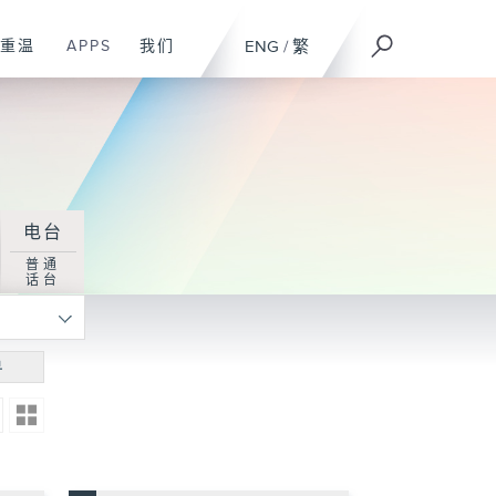
重温
APPS
我们
ENG
/
繁
电台
普通
话台
寻