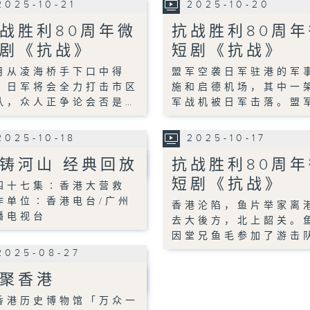
2025-10-21
2025-10-20
战胜利80周年微
抗战胜利80周年
剧《抗战》
短剧《抗战》
月从凌海桥手下口中得
盟军空袭日军驻港的军
，日军将会全力打击市区
施和启德机场，其中一
队，众人正争论会否是…
军战机被日军击落。盟
2025-10-18
2025-10-17
铸河山 经典回放
抗战胜利80周年
短剧《抗战》
四十七集∶香港大营救
作单位∶香港电台/广州
香港沦陷，鱼片举家离
播电视台
去大後方，北上韶关。
因堂兄鱼毛参加了游击
2025-08-27
聚香港
香港历史博物馆「万众一