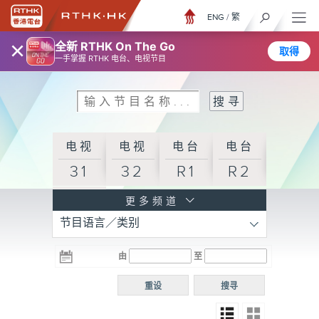
ENG
/
繁
×
全新 RTHK On The Go
取得
一手掌握 RTHK 电台、电视节目
电视
电视
电台
电台
31
32
R1
R2
电台
更多频道
节目语言／类别
R3
电台
电台
电台
由
至
普通
R4
R5
话台
重设
搜寻