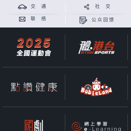
交 通
社 交
联 络
公众回馈