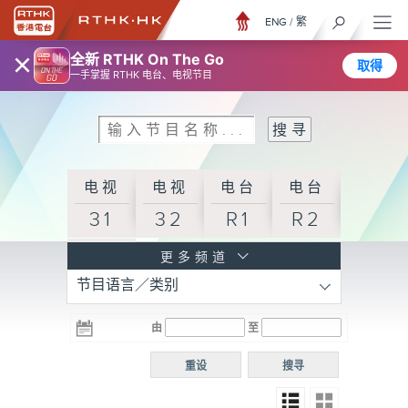
ENG
/
繁
×
全新 RTHK On The Go
取得
一手掌握 RTHK 电台、电视节目
电视
电视
电台
电台
31
32
R1
R2
电台
更多频道
节目语言／类别
R3
电台
电台
电台
由
至
普通
R4
R5
话台
重设
搜寻