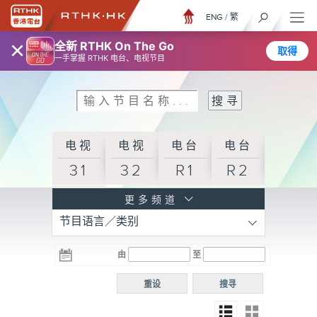
ENG
/
繁
×
全新 RTHK On The Go
取得
一手掌握 RTHK 电台、电视节目
电视
电视
电台
电台
31
32
R1
R2
电台
更多频道
节目语言／类别
R3
电台
电台
电台
由
至
普通
R4
R5
话台
重设
搜寻