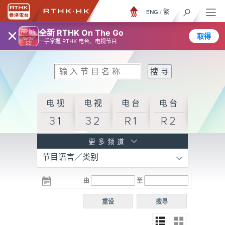
ENG
/
繁
×
全新 RTHK On The Go
取得
一手掌握 RTHK 电台、电视节目
电视
电视
电台
电台
31
32
R1
R2
电台
更多频道
节目语言／类别
R3
电台
电台
电台
由
至
普通
R4
R5
话台
重设
搜寻