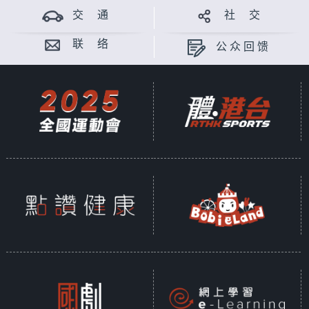
交 通
社 交
联 络
公众回馈