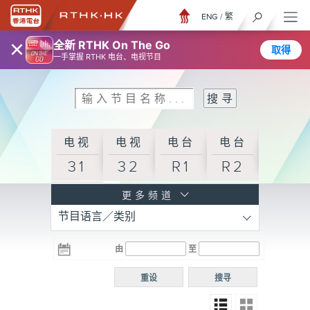
ENG
/
繁
×
全新 RTHK On The Go
取得
一手掌握 RTHK 电台、电视节目
电视
电视
电台
电台
31
32
R1
R2
电台
更多频道
节目语言／类别
R3
电台
电台
电台
由
至
普通
R4
R5
话台
重设
搜寻