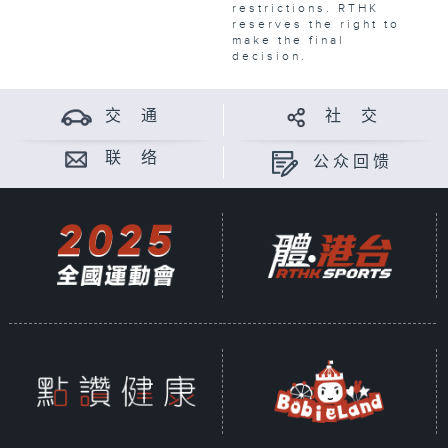
restrictions. RTHK
reserves the right to
make the final
decision.
交 通
社 交
联 络
公众回馈