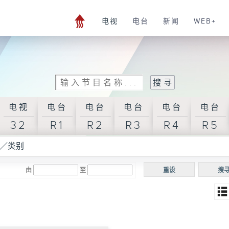
电视
电台
新闻
WEB+
电视
电台
电台
电台
电台
电台
32
R1
R2
R3
R4
R5
／类别
由
至
重设
搜