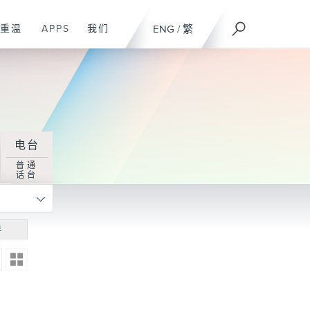
重温
APPS
我们
ENG
/
繁
电台
普通
话台
寻