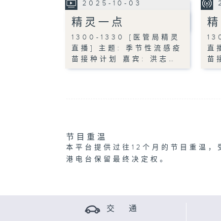
2025-10-03
精灵一点
精
1300-1330 [医管局精灵
13
直播] 主题: 季节性流感疫
直
苗接种计划 嘉宾: 洪志…
苗
节目重温
本平台提供过往12个月的节目重温，
港电台保留最终决定权。
交 通