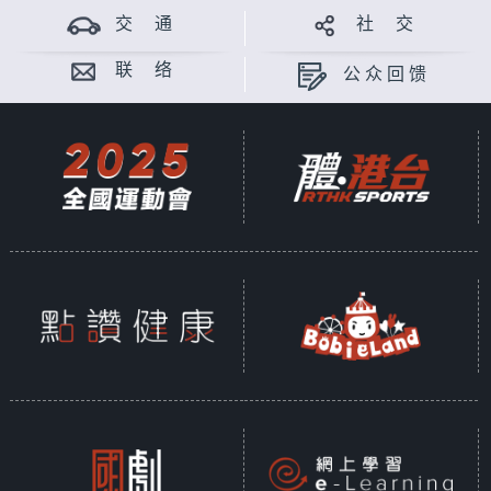
交 通
社 交
联 络
公众回馈