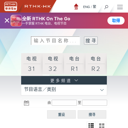
ENG
/
繁
×
全新 RTHK On The Go
取得
一手掌握 RTHK 电台、电视节目
电视
电视
电台
电台
31
32
R1
R2
电台
更多频道
节目语言／类别
R3
电台
电台
电台
由
至
普通
R4
R5
话台
重设
搜寻